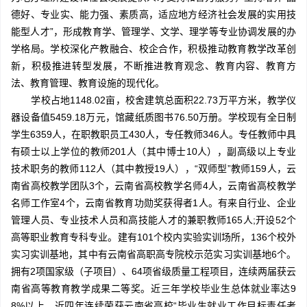
德好、专业实、能力强、素质高，适应地方经济社会发展的实用技
能型人才”，形成教育学、管理学、文学、理学等专业协调发展的办
学格局。学校深化产教融合、校企合作，积极推动教育教学改革创
新，积极推进转型发展，不断推进教育观念、教育内容、教育方
法、教育管理、教育设施的现代化。
学校占地1148.02亩，校舍建筑总面积22.73万平方米，教学仪
器设备值5459.18万元，馆藏纸质图书76.50万册。学校现有全日制
学生6359人，在职教职员工430人，专任教师346人。专任教师中具
有硕士以上学位的教师201人（其中博士10人），副高级以上专业
技术职务的教师112人（其中教授19人），“双师型”教师159人，云
南省高校教学团队3个，云南省高校教学名师4人，云南省高校教学
名师工作室4个，云南省教育功勋奖获得者1人。有来自行业、企业
管理人员、专业技术人员和高技能人才的兼职教师165人;开设52个
高等职业教育专科专业。建有101个校内实验实训场所，136个校外
实习实训基地，其中有云南省高职高专院校示范实习实训基地6个。
拥有2项国家级（子项目）、64项省级质量工程项目，连续两届获云
南省高等教育教学成果二等奖。近三年学校毕业生总体就业率达9
8%以上，近四年连续荣获云南省高校“毕业生就业工作目标责任考