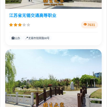
江苏省无锡交通高等职业
7631
🏫
📍
公办
无锡市钱荣路98号