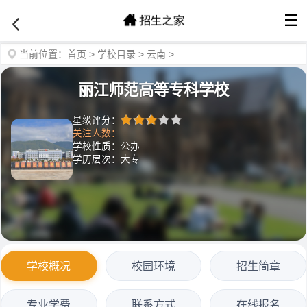
☰
当前位置：
首页
>
学校目录
>
云南
>
丽江师范高等专科学校
星级评分：
关注人数：
学校性质：公办
学历层次：大专
学校概况
校园环境
招生简章
专业学费
联系方式
在线报名